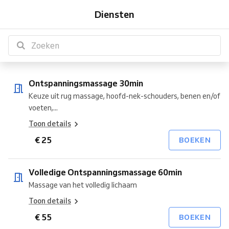
30min
Ontspanningsmassage
Ontspanningsmassage
30min
60min
90
30min
60min
60min
90
60min
hoofd-
3-
3-
aan
aan
Diensten
60min
90min
min
min
nek-
12j
12j
huis
huis
schoudermassage
12min
20min
60min
90min
30min
Ontspanningsmassage 30min
Keuze uit rug massage, hoofd-nek-schouders, benen en/of
voeten,...
Toon details
€ 25
BOEKEN
Volledige Ontspanningsmassage 60min
Massage van het volledig lichaam
Toon details
€ 55
BOEKEN